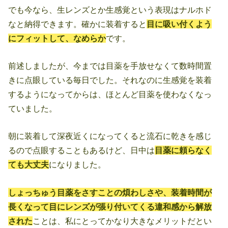
でも今なら、生レンズとか生感覚という表現はナルホド
なと納得できます。確かに装着すると
目に吸い付くよう
にフィットして、なめらか
です。
前述しましたが、今までは目薬を手放せなくて数時間置
きに点眼している毎日でした。それなのに生感覚を装着
するようになってからは、ほとんど目薬を使わなくなっ
ていました。
朝に装着して深夜近くになってくると流石に乾きを感じ
るので点眼することもあるけど、日中は
目薬に頼らなく
ても大丈夫
になりました。
しょっちゅう目薬をさすことの煩わしさや、装着時間が
長くなって目にレンズが張り付いてくる違和感から解放
され
た
ことは、私にとってかなり大きなメリットだとい