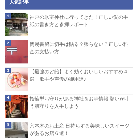
人気記事
神戸の氷室神社に行ってきた！正しい愛の手
紙の書き方と参拝レポート
簡易書留に切手は貼る？張らない？正しい料
金の支払い方
【最強のど飴】よく効くおいしいおすすめ４
選！歌手や声優の御用達♪
指輪型お守りがある神社＆お寺情報 願いが叶
う肌守りを入手しよう
六本木のお土産 日持ちする美味しいスイーツ
があるお店６選！