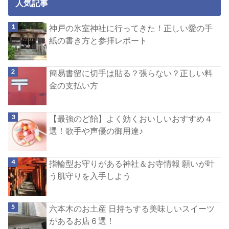
人気記事
神戸の氷室神社に行ってきた！正しい愛の手
紙の書き方と参拝レポート
簡易書留に切手は貼る？張らない？正しい料
金の支払い方
【最強のど飴】よく効くおいしいおすすめ４
選！歌手や声優の御用達♪
指輪型お守りがある神社＆お寺情報 願いが叶
う肌守りを入手しよう
六本木のお土産 日持ちする美味しいスイーツ
があるお店６選！