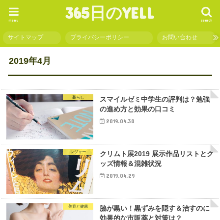
365日のYELL
menu
search
サイトマップ
プライバシーポリシー
お問い合わせ
2019年4月
暮らし
スマイルゼミ中学生の評判は？勉強
の進め方と効果の口コミ
2019.04.30
レジャー
クリムト展2019 展示作品リストとグ
ッズ情報＆混雑状況
2019.04.29
美容と健康
脇が黒い！黒ずみを隠す＆治すのに
効果的な市販薬と対策は？