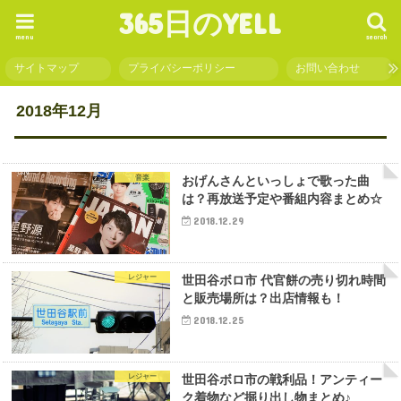
365日のYELL
menu
search
サイトマップ
プライバシーポリシー
お問い合わせ
2018年12月
音楽
おげんさんといっしょで歌った曲
は？再放送予定や番組内容まとめ☆
2018.12.29
レジャー
世田谷ボロ市 代官餅の売り切れ時間
と販売場所は？出店情報も！
2018.12.25
レジャー
世田谷ボロ市の戦利品！アンティー
ク着物など掘り出し物まとめ♪