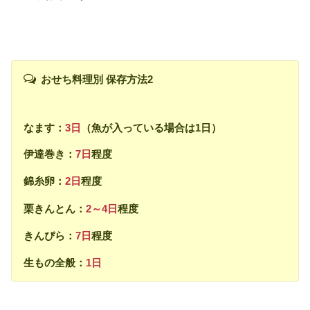
おせち料理別 保存方法2
なます：
3日
（魚が入っている場合は1日）
伊達巻き：
7日
程度
錦糸卵：
2日
程度
栗きんとん：
2～4日
程度
きんぴら：
7日
程度
生もの全般：
1日