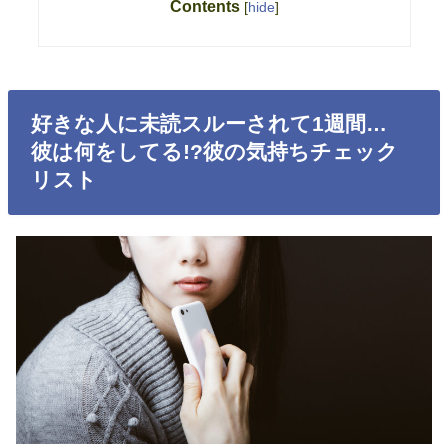
Contents
[
hide
]
好きな人に未読スルーされて1週間…
彼は何をしてる!?彼の気持ちチェック
リスト