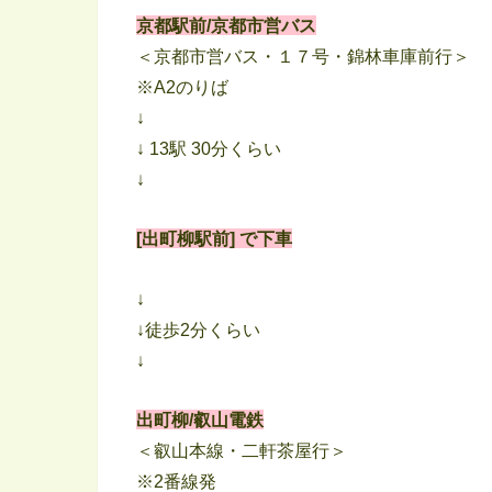
京都駅前/京都市営バス
＜京都市営バス・１７号・錦林車庫前行＞
※A2のりば
↓
↓ 13駅 30分くらい
↓
[出町柳駅前] で下車
↓
↓徒歩2分くらい
↓
出町柳/叡山電鉄
＜叡山本線・二軒茶屋行＞
※2番線発