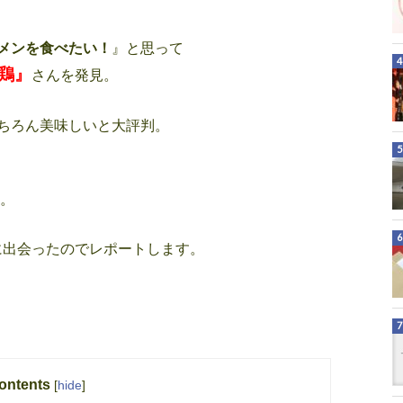
メンを食べたい！
』と思って
極鶏』
さんを発見。
ちろん美味しいと大評判。
。
)に出会ったのでレポートします。
ontents
[
hide
]