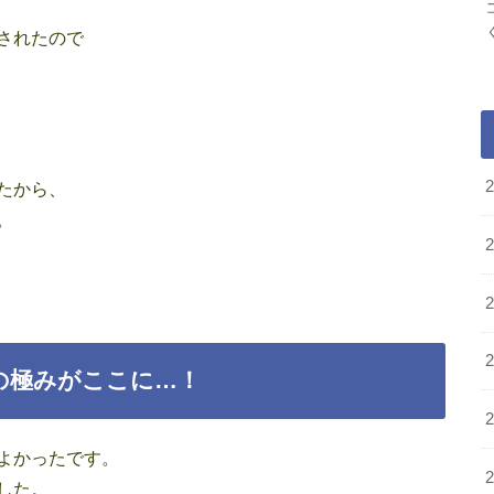
されたので
たから、
。
の極みがここに…！
よかったです。
した。