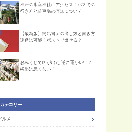
神戸の氷室神社にアクセス！バスでの
行き方と駐車場の有無について
【最新版】簡易書留の出し方と書き方
速達は可能？ポストで出せる？
おみくじで凶が出た 逆に運がいい？
縁起は悪くない！
カテゴリー
グルメ