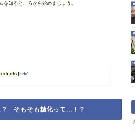
ムを知るところから始めましょう。
ontents
[
hide
]
は？ そもそも糖化って…！？